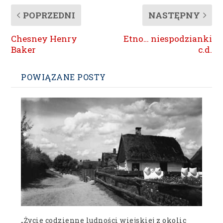
POPRZEDNI
NASTĘPNY
Chesney Henry
Etno… niespodzianki
Baker
c.d.
POWIĄZANE POSTY
„Życie codzienne ludności wiejskiej z okolic