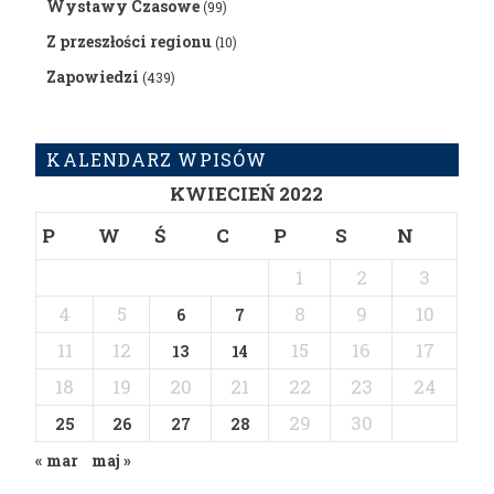
Wystawy Czasowe
(99)
Z przeszłości regionu
(10)
Zapowiedzi
(439)
KALENDARZ WPISÓW
KWIECIEŃ 2022
P
W
Ś
C
P
S
N
1
2
3
4
5
8
9
10
6
7
11
12
15
16
17
13
14
18
19
20
21
22
23
24
29
30
25
26
27
28
« mar
maj »