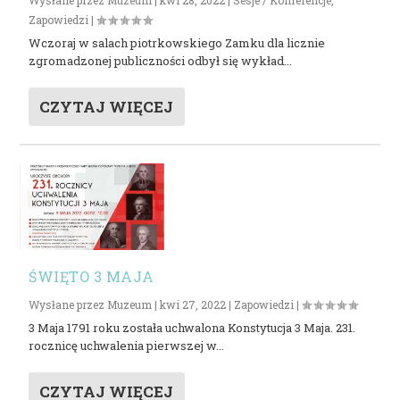
Wysłane przez
Muzeum
|
kwi 28, 2022
|
Sesje / Konferencje
,
Zapowiedzi
|
Wczoraj w salach piotrkowskiego Zamku dla licznie
zgromadzonej publiczności odbył się wykład...
CZYTAJ WIĘCEJ
ŚWIĘTO 3 MAJA
Wysłane przez
Muzeum
|
kwi 27, 2022
|
Zapowiedzi
|
3 Maja 1791 roku została uchwalona Konstytucja 3 Maja. 231.
rocznicę uchwalenia pierwszej w...
CZYTAJ WIĘCEJ