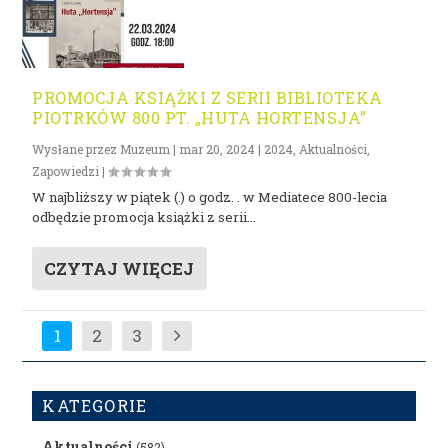
PROMOCJA KSIĄŻKI Z SERII BIBLIOTEKA
PIOTRKÓW 800 PT. „HUTA HORTENSJA”
Wysłane przez
Muzeum
|
mar 20, 2024
|
2024
,
Aktualności
,
Zapowiedzi
|
W najbliższy w piątek (.) o godz. . w Mediatece 800-lecia
odbędzie promocja książki z serii...
CZYTAJ WIĘCEJ
1
2
3
KATEGORIE
Aktualności
(582)