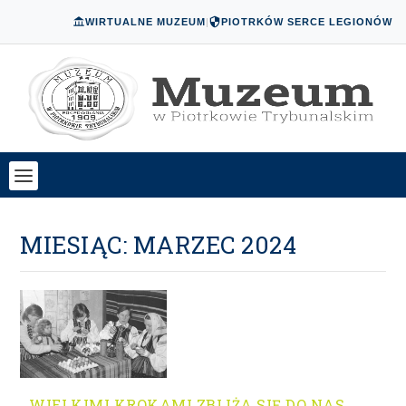
WIRTUALNE MUZEUM
|
PIOTRKÓW SERCE LEGIONÓW
MIESIĄC:
MARZEC 2024
WIELKIMI KROKAMI ZBLIŻA SIĘ DO NAS