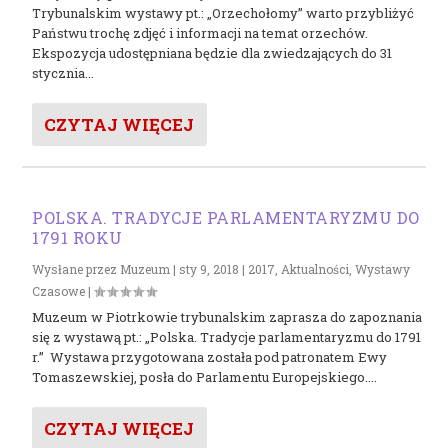
Trybunalskim wystawy pt.: „Orzechołomy” warto przybliżyć
Państwu trochę zdjęć i informacji na temat orzechów.
Ekspozycja udostępniana będzie dla zwiedzających do 31
stycznia...
CZYTAJ WIĘCEJ
POLSKA. TRADYCJE PARLAMENTARYZMU DO
1791 ROKU
Wysłane przez
Muzeum
|
sty 9, 2018
|
2017
,
Aktualności
,
Wystawy
Czasowe
|
Muzeum w Piotrkowie trybunalskim zaprasza do zapoznania
się z wystawą pt.: „Polska. Tradycje parlamentaryzmu do 1791
r.” Wystawa przygotowana została pod patronatem Ewy
Tomaszewskiej, posła do Parlamentu Europejskiego....
CZYTAJ WIĘCEJ