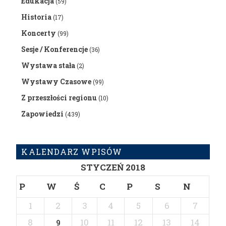
Edukacja
(59)
Historia
(17)
Koncerty
(99)
Sesje / Konferencje
(36)
Wystawa stała
(2)
Wystawy Czasowe
(99)
Z przeszłości regionu
(10)
Zapowiedzi
(439)
KALENDARZ WPISÓW
STYCZEŃ 2018
P
W
Ś
C
P
S
N
1
2
3
4
5
6
7
8
10
11
12
13
14
9