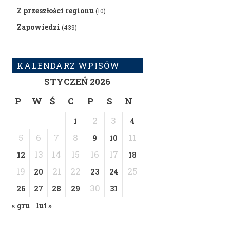
Z przeszłości regionu
(10)
Zapowiedzi
(439)
KALENDARZ WPISÓW
STYCZEŃ 2026
P
W
Ś
C
P
S
N
2
3
1
4
5
6
7
8
11
9
10
13
14
15
16
17
12
18
19
21
22
25
20
23
24
30
26
27
28
29
31
« gru
lut »