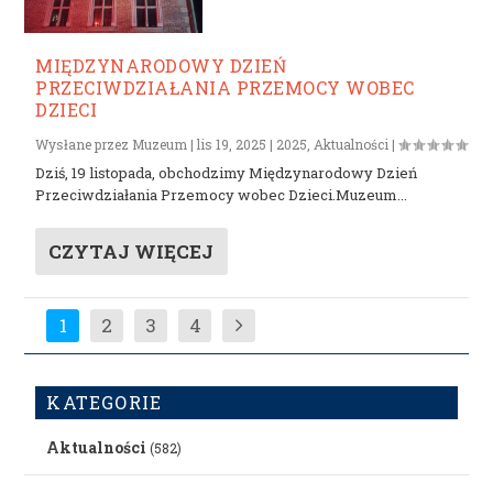
MIĘDZYNARODOWY DZIEŃ
PRZECIWDZIAŁANIA PRZEMOCY WOBEC
DZIECI
Wysłane przez
Muzeum
|
lis 19, 2025
|
2025
,
Aktualności
|
Dziś, 19 listopada, obchodzimy Międzynarodowy Dzień
Przeciwdziałania Przemocy wobec Dzieci.Muzeum...
CZYTAJ WIĘCEJ
1
2
3
4
KATEGORIE
Aktualności
(582)