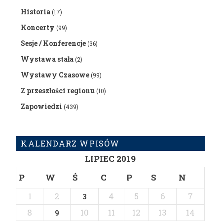
Historia
(17)
Koncerty
(99)
Sesje / Konferencje
(36)
Wystawa stała
(2)
Wystawy Czasowe
(99)
Z przeszłości regionu
(10)
Zapowiedzi
(439)
KALENDARZ WPISÓW
LIPIEC 2019
P
W
Ś
C
P
S
N
1
2
4
5
6
7
3
8
10
11
12
13
14
9