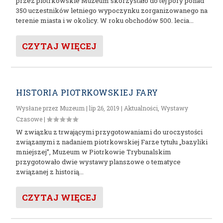
przez piotrkowskie Muzeum skorzystało do tej pory ponad
350 uczestników letniego wypoczynku zorganizowanego na
terenie miasta i w okolicy. W roku obchodów 500. lecia...
CZYTAJ WIĘCEJ
HISTORIA PIOTRKOWSKIEJ FARY
Wysłane przez
Muzeum
|
lip 26, 2019
|
Aktualności
,
Wystawy
Czasowe
|
W związku z trwającymi przygotowaniami do uroczystości
związanymi z nadaniem piotrkowskiej Farze tytułu „bazyliki
mniejszej”, Muzeum w Piotrkowie Trybunalskim
przygotowało dwie wystawy planszowe o tematyce
związanej z historią...
CZYTAJ WIĘCEJ