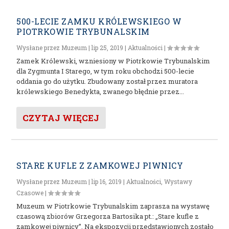
500-LECIE ZAMKU KRÓLEWSKIEGO W
PIOTRKOWIE TRYBUNALSKIM
Wysłane przez
Muzeum
|
lip 25, 2019
|
Aktualności
|
Zamek Królewski, wzniesiony w Piotrkowie Trybunalskim
dla Zygmunta I Starego, w tym roku obchodzi 500-lecie
oddania go do użytku. Zbudowany został przez muratora
królewskiego Benedykta, zwanego błędnie przez...
CZYTAJ WIĘCEJ
STARE KUFLE Z ZAMKOWEJ PIWNICY
Wysłane przez
Muzeum
|
lip 16, 2019
|
Aktualności
,
Wystawy
Czasowe
|
Muzeum w Piotrkowie Trybunalskim zaprasza na wystawę
czasową zbiorów Grzegorza Bartosika pt.: „Stare kufle z
zamkowej piwnicy”. Na ekspozycji przedstawionych zostało