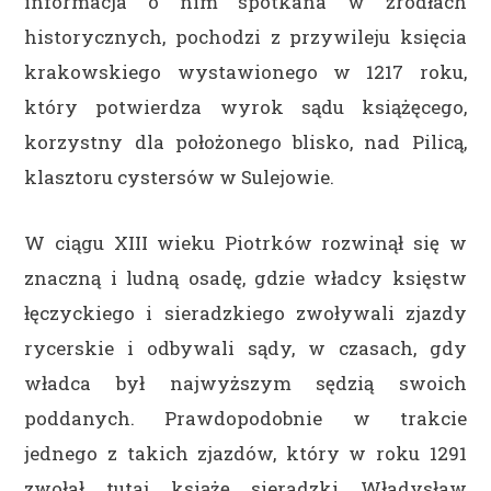
informacja o nim spotkana w źródłach
historycznych, pochodzi z przywileju księcia
krakowskiego wystawionego w 1217 roku,
który potwierdza wyrok sądu książęcego,
korzystny dla położonego blisko, nad Pilicą,
klasztoru cystersów w Sulejowie.
W ciągu XIII wieku Piotrków rozwinął się w
znaczną i ludną osadę, gdzie władcy księstw
łęczyckiego i sieradzkiego zwoływali zjazdy
rycerskie i odbywali sądy, w czasach, gdy
władca był najwyższym sędzią swoich
poddanych. Prawdopodobnie w trakcie
jednego z takich zjazdów, który w roku 1291
zwołał tutaj książę sieradzki Władysław