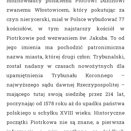
możnowładcy polskiemu Piotrowi Duninowi
zwanemu Włostowicem, który pokutując za
czyn nierycerski, miał w Polsce wybudować 77
kościołów, w tym najstarszy kościół w
Piotrkowie pod wezwaniem św. Jakuba. To od
jego imienia ma pochodzić patronimiczna
nazwa miasta, której drugi człon: Trybunalski,
został nadany w czasach nowożytnych dla
upamiętnienia Trybunału Koronnego –
najwyższego sądu dawnej Rzeczypospolitej –
mającego tutaj swoją siedzibę przez 214 lat,
poczynając od 1578 roku aż do upadku państwa
polskiego u schyłku XVIII wieku. Historyczne
początki Piotrkowa nie są znane, a pierwsza