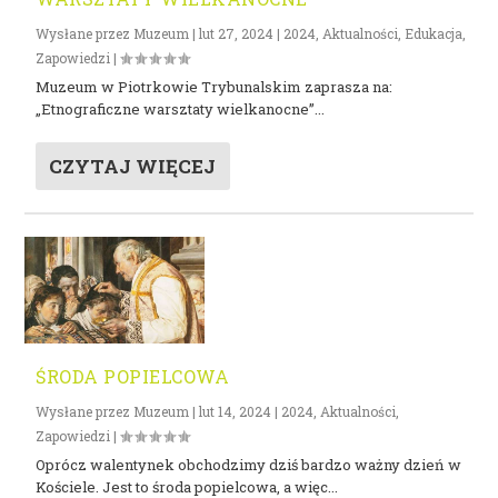
Wysłane przez
Muzeum
|
lut 27, 2024
|
2024
,
Aktualności
,
Edukacja
,
Zapowiedzi
|
Muzeum w Piotrkowie Trybunalskim zaprasza na:
„Etnograficzne warsztaty wielkanocne”...
CZYTAJ WIĘCEJ
ŚRODA POPIELCOWA
Wysłane przez
Muzeum
|
lut 14, 2024
|
2024
,
Aktualności
,
Zapowiedzi
|
Oprócz walentynek obchodzimy dziś bardzo ważny dzień w
Kościele. Jest to środa popielcowa, a więc...