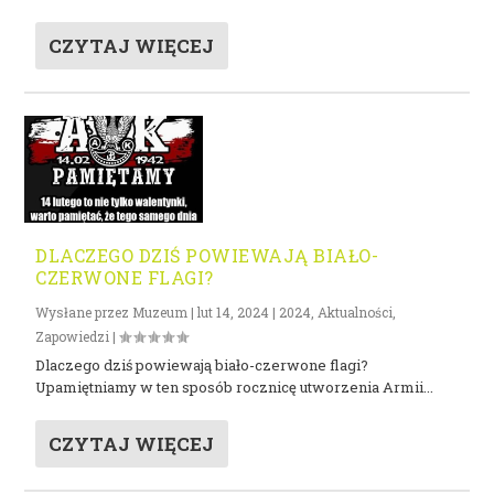
CZYTAJ WIĘCEJ
DLACZEGO DZIŚ POWIEWAJĄ BIAŁO-
CZERWONE FLAGI?
Wysłane przez
Muzeum
|
lut 14, 2024
|
2024
,
Aktualności
,
Zapowiedzi
|
Dlaczego dziś powiewają biało-czerwone flagi?
Upamiętniamy w ten sposób rocznicę utworzenia Armii...
CZYTAJ WIĘCEJ