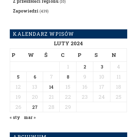
Z przeszłości regionu
(10)
Zapowiedzi
(439)
KALENDARZ WPISÓW
LUTY 2024
P
W
Ś
C
P
S
N
1
4
2
3
7
9
10
11
5
6
8
12
13
15
16
17
18
14
19
20
21
22
23
24
25
26
28
29
27
« sty
mar »
ARCHIWUM