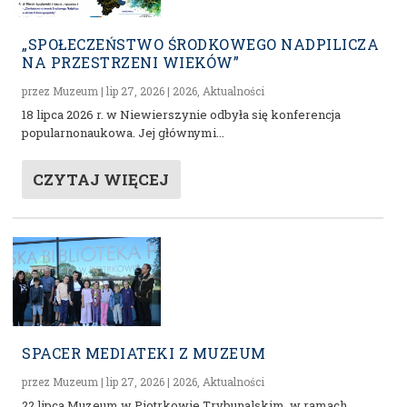
„SPOŁECZEŃSTWO ŚRODKOWEGO NADPILICZA
NA PRZESTRZENI WIEKÓW”
przez
Muzeum
|
lip 27, 2026
|
2026
,
Aktualności
18 lipca 2026 r. w Niewierszynie odbyła się konferencja
popularnonaukowa. Jej głównymi...
CZYTAJ WIĘCEJ
SPACER MEDIATEKI Z MUZEUM
przez
Muzeum
|
lip 27, 2026
|
2026
,
Aktualności
22 lipca Muzeum w Piotrkowie Trybunalskim, w ramach