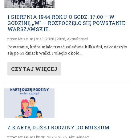
1 SIERPNIA 1944 ROKU O GODZ. 17.00 – W
GODZINĘ „W” – ROZPOCZĘŁO SIĘ POWSTANIE
WARSZAWSKIE.
przez
Muzeum
|
sie 1, 2026
|
2026
,
Aktualności
Powstanie, które miało trwać zaledwie kilka dni, zakończyło
się po 63 dniach walki. Poległo około...
CZYTAJ WIĘCEJ
Z KARTĄ DUŻEJ RODZINY DO MUZEUM
przez
Muzeum
|
lip 30, 2026
|
2026
,
Aktualności