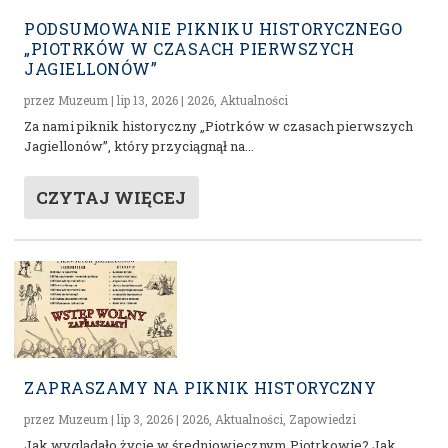
PODSUMOWANIE PIKNIKU HISTORYCZNEGO
„PIOTRKÓW W CZASACH PIERWSZYCH
JAGIELLONÓW”
przez
Muzeum
|
lip 13, 2026
|
2026
,
Aktualności
Za nami piknik historyczny „Piotrków w czasach pierwszych
Jagiellonów”, który przyciągnął na...
CZYTAJ WIĘCEJ
ZAPRASZAMY NA PIKNIK HISTORYCZNY
przez
Muzeum
|
lip 3, 2026
|
2026
,
Aktualności
,
Zapowiedzi
Jak wyglądało życie w średniowiecznym Piotrkowie? Jak