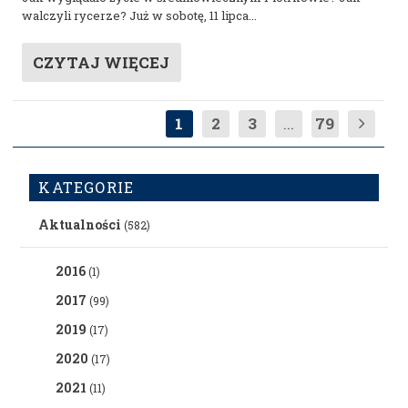
walczyli rycerze? Już w sobotę, 11 lipca...
CZYTAJ WIĘCEJ
1
2
3
...
79
KATEGORIE
Aktualności
(582)
2016
(1)
2017
(99)
2019
(17)
2020
(17)
2021
(11)