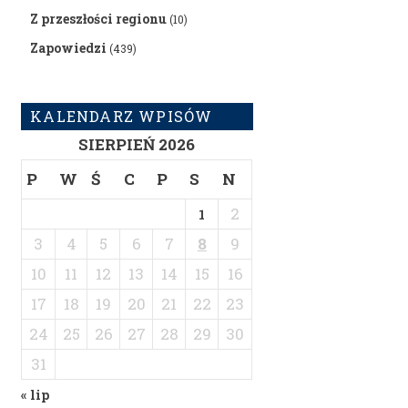
Z przeszłości regionu
(10)
Zapowiedzi
(439)
KALENDARZ WPISÓW
SIERPIEŃ 2026
P
W
Ś
C
P
S
N
2
1
3
4
5
6
7
8
9
10
11
12
13
14
15
16
17
18
19
20
21
22
23
24
25
26
27
28
29
30
31
« lip