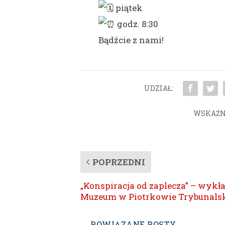
piątek
godz. 8:30
Bądźcie z nami!
UDZIAŁ:
WSKAŹN
POPRZEDNI
„Konspiracja od zaplecza” – wykł
Muzeum w Piotrkowie Trybunals
POWIĄZANE POSTY