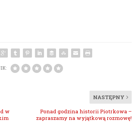
IK:
NASTĘPNY
ad w
Ponad godzina historii Piotrkowa –
kim
zapraszamy na wyjątkową rozmowę!