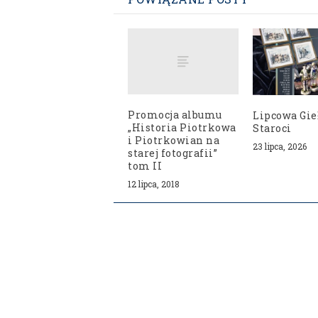
Promocja albumu
Lipcowa Gie
„Historia Piotrkowa
Staroci
i Piotrkowian na
23 lipca, 2026
starej fotografii”
tom II
12 lipca, 2018