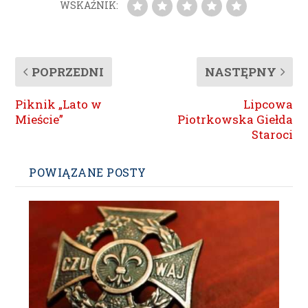
WSKAŹNIK:
POPRZEDNI
NASTĘPNY
Piknik „Lato w
Lipcowa
Mieście”
Piotrkowska Giełda
Staroci
POWIĄZANE POSTY