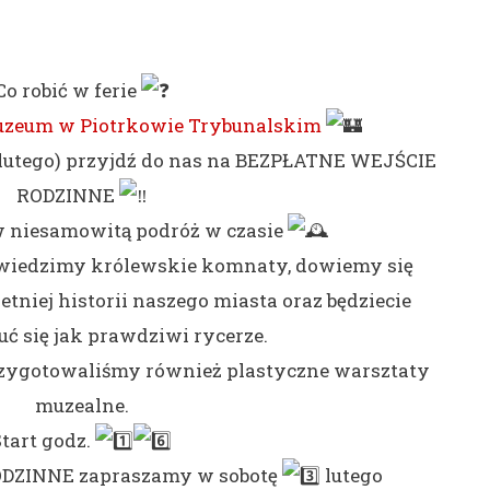
Co robić w ferie
zeum w Piotrkowie Trybunalskim
1 lutego) przyjdź do nas na BEZPŁATNE WEJŚCIE
RODZINNE
 niesamowitą podróż w czasie
wiedzimy królewskie komnaty, dowiemy się
tniej historii naszego miasta oraz będziecie
uć się jak prawdziwi rycerze.
zygotowaliśmy również plastyczne warsztaty
muzealne.
Start godz.
ODZINNE zapraszamy w sobotę
lutego