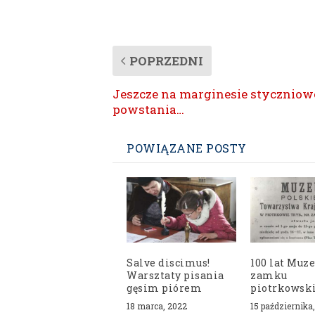
POPRZEDNI
Jeszcze na marginesie stycznio
powstania…
POWIĄZANE POSTY
Salve discimus!
100 lat Muz
Warsztaty pisania
zamku
gęsim piórem
piotrkows
18 marca, 2022
15 października