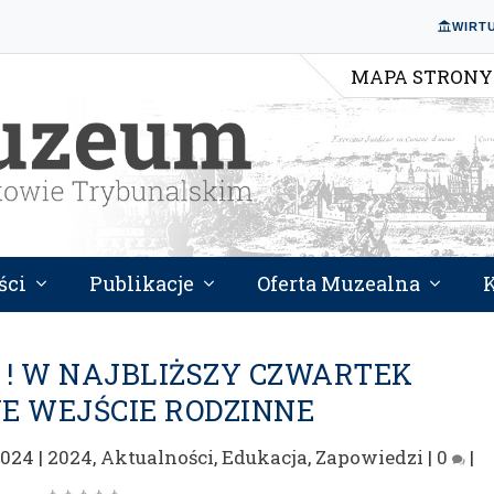
WIRT
MAPA STRONY
ści
Publikacje
Oferta Muzealna
! W NAJBLIŻSZY CZWARTEK
E WEJŚCIE RODZINNE
2024
|
2024
,
Aktualności
,
Edukacja
,
Zapowiedzi
|
0
|