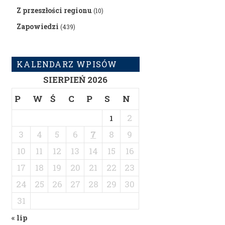
Z przeszłości regionu
(10)
Zapowiedzi
(439)
KALENDARZ WPISÓW
SIERPIEŃ 2026
P
W
Ś
C
P
S
N
2
1
3
4
5
6
7
8
9
10
11
12
13
14
15
16
17
18
19
20
21
22
23
24
25
26
27
28
29
30
31
« lip