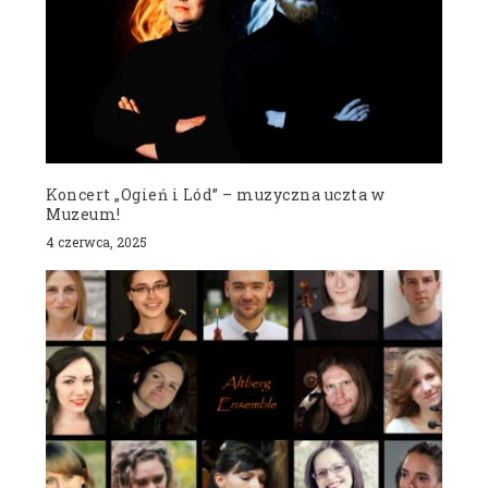
Koncert „Ogień i Lód” – muzyczna uczta w
Muzeum!
4 czerwca, 2025