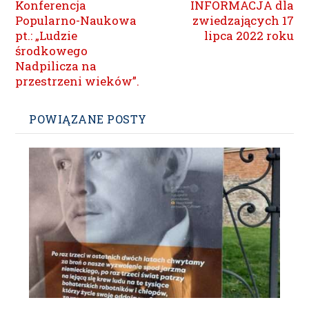
Konferencja
INFORMACJA dla
Popularno-Naukowa
zwiedzających 17
pt.: „Ludzie
lipca 2022 roku
środkowego
Nadpilicza na
przestrzeni wieków”.
POWIĄZANE POSTY