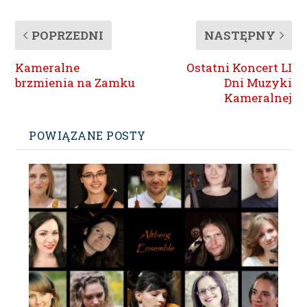
POPRZEDNI
NASTĘPNY
Kameralne
Ostatni Koncert LI
brzmienia na Zamku
Dni Muzyki
Kameralnej
POWIĄZANE POSTY