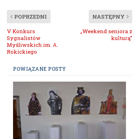
POPRZEDNI
NASTĘPNY
V Konkurs
„Weekend seniora z
Sygnalistów
kulturą”
Myśliwskich im. A.
Rokickiego
POWIĄZANE POSTY