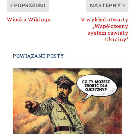
POPRZEDNI
NASTĘPNY
Wioska Wikinga
V wykład otwarty
„Współczesny
system oświaty
Ukrainy”
POWIĄZANE POSTY