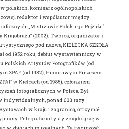
ów polskich, komisarz ogólnopolskich
azowej, redaktor i współautor między
ficznych: „Mistrzowie Polskiego Pejzażu”
a Krajobrazu” (2002). Twórca, organizator i
 artystycznego pod nazwą KIELECKA SZKOŁA
 od 1952 roku, debiut wystawienniczy w
ku Polskich Artystów Fotografików (od
wym ZPAF (od 1982), Honorowym Prezesem
PAF w Kielcach (od 1985), członkiem
szeń fotograficznych w Polsce. Był
 indywidualnych, ponad 600 razy
wystawach w kraju i zagranicą, otrzymał
yplomy. Fotografie artysty znajdują się w
az w zbiorach muzealnych. Za twórczość