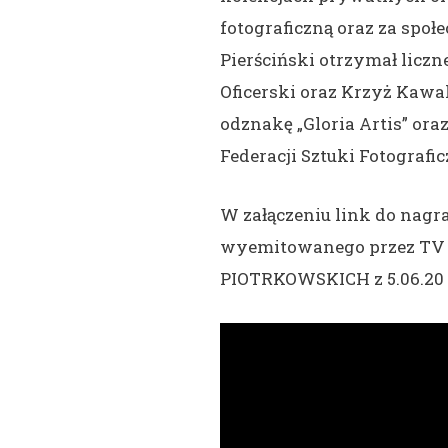
fotograficzną oraz za społ
Pierściński otrzymał licz
Oficerski oraz Krzyż Kawal
odznakę „Gloria Artis” o
Federacji Sztuki Fotografi
W załączeniu link do nagr
wyemitowanego przez TV
PIOTRKOWSKICH z 5.06.20 r