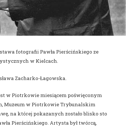
awa fotografii Pawła Pierścińskiego ze
ystycznych w Kielcach.
isława Zacharko-Łagowska.
 jest w Piotrkowie miesiącem poświęconym
tym, Muzeum w Piotrkowie Trybunalskim
wę, na której pokazanych zostało blisko sto
ła Pierścińskiego. Artysta był twórcą,