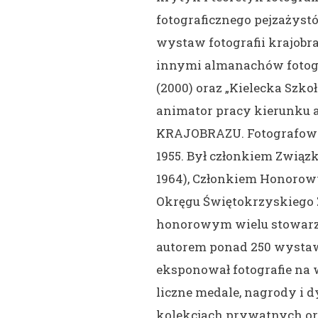
fotograficznego pejzażyst
wystaw fotografii krajobr
innymi almanachów fotogra
(2000) oraz „Kielecka Szkoł
animator pracy kierunku
KRAJOBRAZU. Fotografował
1955. Był członkiem Związ
1964), Członkiem Honoro
Okręgu Świętokrzyskiego Z
honorowym wielu stowarzy
autorem ponad 250 wystaw
eksponował fotografie na 
liczne medale, nagrody i d
kolekcjach prywatnych or