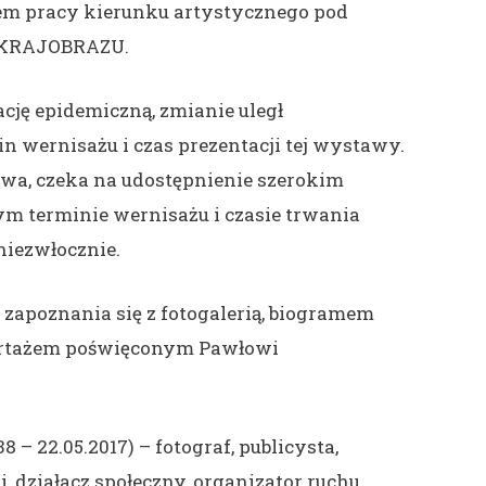
em pracy kierunku artystycznego pod
 KRAJOBRAZU.
ację epidemiczną, zmianie uległ
n wernisażu i czas prezentacji tej wystawy.
wa, czeka na udostępnienie szerokim
m terminie wernisażu i czasie trwania
iezwłocznie.
apoznania się z fotogalerią, biogramem
portażem poświęconym Pawłowi
8 – 22.05.2017) – fotograf, publicysta,
i, działacz społeczny, organizator ruchu