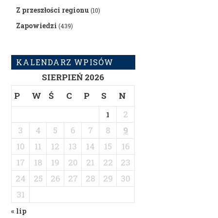
Z przeszłości regionu
(10)
Zapowiedzi
(439)
KALENDARZ WPISÓW
SIERPIEŃ 2026
P
W
Ś
C
P
S
N
2
1
3
4
5
6
7
8
9
10
11
12
13
14
15
16
17
18
19
20
21
22
23
24
25
26
27
28
29
30
31
« lip