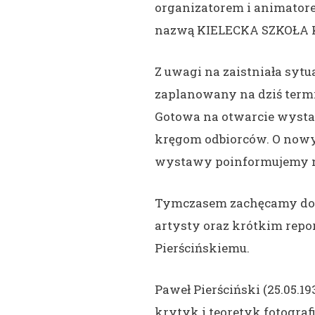
organizatorem i animator
nazwą KIELECKA SZKOŁA
Z uwagi na zaistniała sytu
zaplanowany na dziś termi
Gotowa na otwarcie wysta
kręgom odbiorców. O nowy
wystawy poinformujemy n
Tymczasem zachęcamy do z
artysty oraz krótkim re
Pierścińskiemu.
Paweł Pierściński (25.05.193
krytyk i teoretyk fotografi