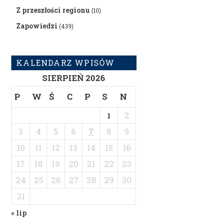
Z przeszłości regionu
(10)
Zapowiedzi
(439)
KALENDARZ WPISÓW
SIERPIEŃ 2026
P
W
Ś
C
P
S
N
2
1
3
4
5
6
7
8
9
10
11
12
13
14
15
16
17
18
19
20
21
22
23
24
25
26
27
28
29
30
31
« lip