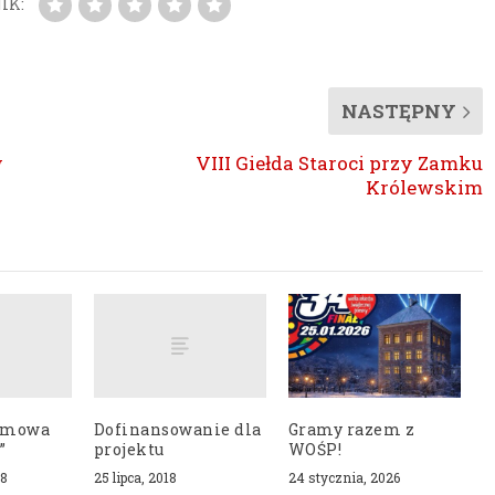
IK:
NASTĘPNY
w
VIII Giełda Staroci przy Zamku
Królewskim
ilmowa
Dofinansowanie dla
Gramy razem z
”
projektu
WOŚP!
18
25 lipca, 2018
24 stycznia, 2026