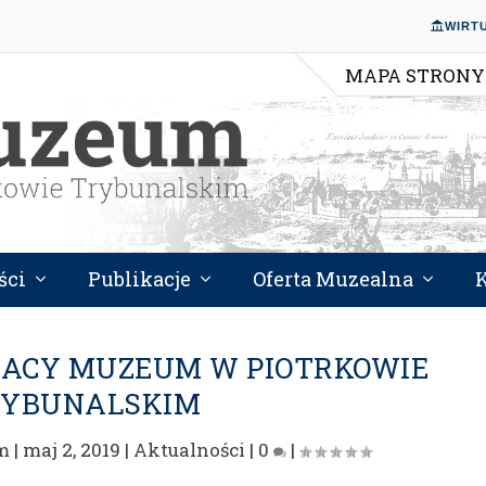
WIRT
MAPA STRONY
ści
Publikacje
Oferta Muzealna
RACY MUZEUM W PIOTRKOWIE
RYBUNALSKIM
m
|
maj 2, 2019
|
Aktualności
|
0
|