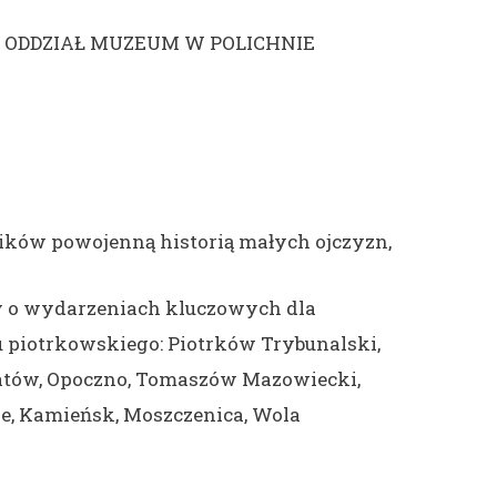
 ODDZIAŁ MUZEUM W POLICHNIE
ików powojenną historią małych ojczyzn,
 o wydarzeniach kluczowych dla
nu piotrkowskiego: Piotrków Trybunalski,
atów, Opoczno, Tomaszów Mazowiecki,
ie, Kamieńsk, Moszczenica, Wola
.