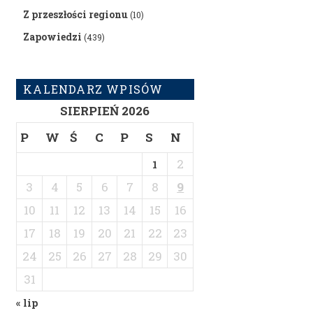
Z przeszłości regionu
(10)
Zapowiedzi
(439)
KALENDARZ WPISÓW
SIERPIEŃ 2026
P
W
Ś
C
P
S
N
2
1
3
4
5
6
7
8
9
10
11
12
13
14
15
16
17
18
19
20
21
22
23
24
25
26
27
28
29
30
31
« lip