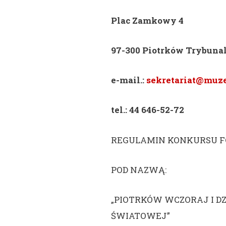
Plac Zamkowy 4
97-300 Piotrków Trybuna
e-mail.:
sekretariat@muz
tel.: 44 646-52-72
REGULAMIN KONKURSU F
POD NAZWĄ:
„PIOTRKÓW WCZORAJ I DZ
ŚWIATOWEJ”