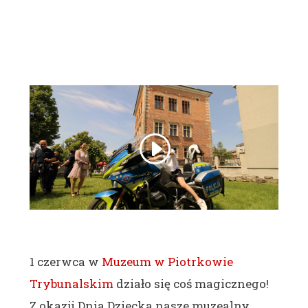
1 czerwca w
Muzeum w Piotrkowie
Trybunalskim
działo się coś magicznego!
Z okazji Dnia Dziecka nasze muzealny