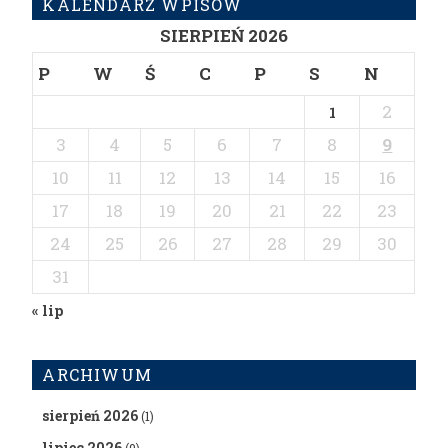
KALENDARZ WPISÓW
SIERPIEŃ 2026
P
W
Ś
C
P
S
N
2
1
3
4
5
6
7
8
9
10
11
12
13
14
15
16
17
18
19
20
21
22
23
24
25
26
27
28
29
30
31
« lip
ARCHIWUM
sierpień 2026
(1)
lipiec 2026