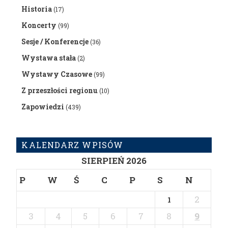
Historia
(17)
Koncerty
(99)
Sesje / Konferencje
(36)
Wystawa stała
(2)
Wystawy Czasowe
(99)
Z przeszłości regionu
(10)
Zapowiedzi
(439)
KALENDARZ WPISÓW
SIERPIEŃ 2026
P
W
Ś
C
P
S
N
2
1
3
4
5
6
7
8
9