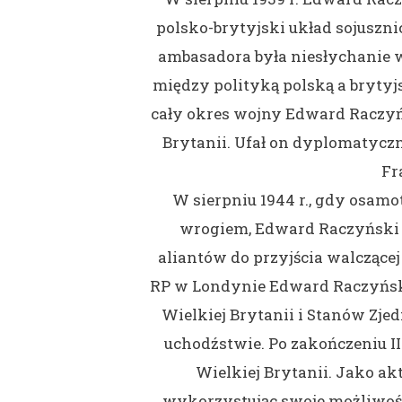
polsko-brytyjski układ sojuszni
ambasadora była niesłychanie 
między polityką polską a brytyjs
cały okres wojny Edward Raczyń
Brytanii. Ufał on dyplomatyc
Fr
W sierpniu 1944 r., gdy osam
wrogiem, Edward Raczyński p
aliantów do przyjścia walczące
RP w Londynie Edward Raczyński p
Wielkiej Brytanii i Stanów Zj
uchodźstwie. Po zakończeniu I
Wielkiej Brytanii. Jako a
wykorzystując swoje możliwośc