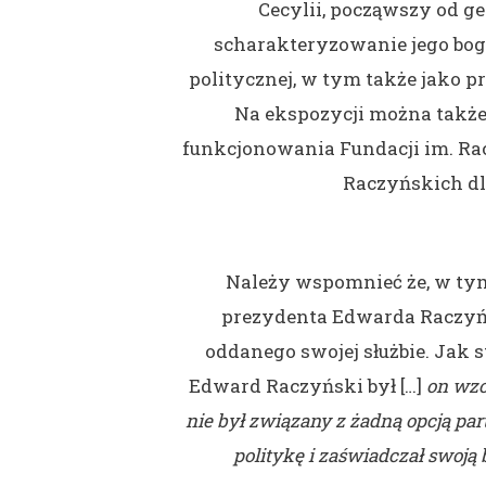
Cecylii, począwszy od g
scharakteryzowanie jego bog
politycznej, w tym także jako p
Na ekspozycji można także
funkcjonowania Fundacji im. Ra
Raczyńskich dl
Należy wspomnieć że, w tym
prezydenta Edwarda Raczyńs
oddanego swojej służbie. Jak st
Edward Raczyński był […]
on wzo
nie był związany z żadną opcją pa
politykę i zaświadczał swoją 