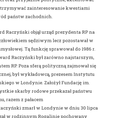
odtrzymywać zainteresowanie kwestiami
ród państw zachodnich.
ard Raczyński objął urząd prezydenta RP na
 człowiekiem sędziwym lecz pozostawał w
 umysłowej. Tą funkcję sprawował do 1986 r.
Edward Raczyński był zarówno najstarszym,
ntem RP. Poza sferą polityczną zajmował się
cznej, był wykładowcą, prezesem Instytutu
skiego w Londynie. Założył Fundację im.
ystkie skarby rodowe przekazał państwu
u, razem z pałacem
aczyński zmarł w Londynie w dniu 30 lipca
począł w rodzinnym Rogalinie pochowany