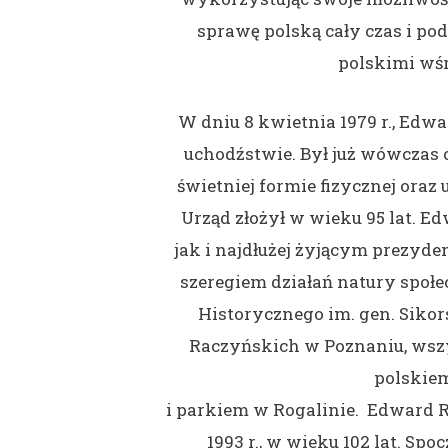
sprawę polską cały czas i p
polskimi wś
W dniu 8 kwietnia 1979 r., Edw
uchodźstwie. Był już wówczas
świetniej formie fizycznej oraz
Urząd złożył w wieku 95 lat. 
jak i najdłużej żyjącym prezyde
szeregiem działań natury społe
Historycznego im. gen. Sikor
Raczyńskich w Poznaniu, wsz
polskiem
i parkiem w Rogalinie. Edward R
1993 r., w wieku 102 lat. S