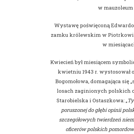
w mauzoleum
Wystawę poświęconą Edwardow
zamku królewskim w Piotrkowie
w miesiącac
Kwiecień był miesiącem symbol
kwietniu 1943 r. wystosował
Bogomołowa, domagająca się „s
losach zaginionych polskich 
Starobielska i Ostaszkowa: „
Ty
poruszonej do głębi opinii pols
szczegółowych twierdzeń niemi
oficerów polskich pomordow