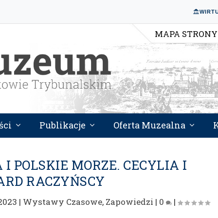
WIRT
MAPA STRONY
ści
Publikacje
Oferta Muzealna
 I POLSKIE MORZE. CECYLIA I
ARD RACZYŃSCY
 2023
|
Wystawy Czasowe
,
Zapowiedzi
|
0
|