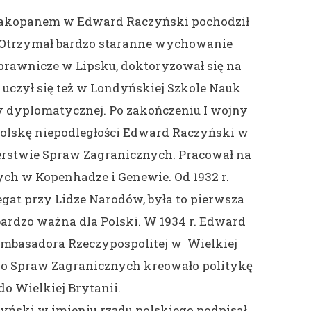
 Zakopanem w Edward Raczyński pochodził
. Otrzymał bardzo staranne wychowanie
 prawnicze w Lipsku, doktoryzował się na
 uczył się też w Londyńskiej Szkole Nauk
by dyplomatycznej. Po zakończeniu I wojny
Polskę niepodległości Edward Raczyński w
sterstwie Spraw Zagranicznych. Pracował na
h w Kopenhadze i Genewie. Od 1932 r.
egat przy Lidze Narodów, była to pierwsza
ardzo ważna dla Polski. W 1934 r. Edward
ambasadora Rzeczypospolitej w Wielkiej
wo Spraw Zagranicznych kreowało politykę
do Wielkiej Brytanii.
zyński w imieniu rządu polskiego podpisał