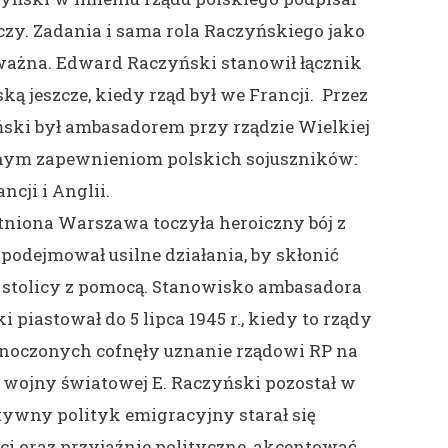
czy. Zadania i sama rola Raczyńskiego jako
ważna. Edward Raczyński stanowił łącznik
ką jeszcze, kiedy rząd był we Francji. Przez
ski był ambasadorem przy rządzie Wielkiej
znym zapewnieniom polskich sojuszników:
ancji i Anglii.
otniona Warszawa toczyła heroiczny bój z
odejmował usilne działania, by skłonić
j stolicy z pomocą. Stanowisko ambasadora
iastował do 5 lipca 1945 r., kiedy to rządy
ednoczonych cofnęły uznanie rządowi RP na
I wojny światowej E. Raczyński pozostał w
ktywny polityk emigracyjny starał się
i oraz przyjaźnie polityczne, akcentować