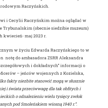
 rodowym Raczyńskich.
i i Cecylii Raczyńskim można oglądać w
 Trybunalskim (obecnie siedzibie muzeum)
h kwiecień- maj 2023 r.
icznym w życiu Edwarda Raczyńskiego to w
 on notę do ambasadora ZSRR Aleksandra
zczegółowych i dokładnych” informacji o
oficerów – jeńców wojennych z Kozielska,
lko fakty niezbite stanowić mogą w słusznie
kiej i świata przeciwwagę dla tak obfitych i
eckich o odnalezieniu wielu tysięcy zwłok
anych pod Smoleńskiem wiosną 1940 r.”.