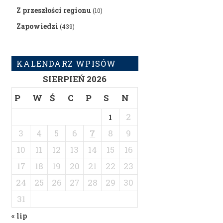
Z przeszłości regionu
(10)
Zapowiedzi
(439)
KALENDARZ WPISÓW
SIERPIEŃ 2026
P
W
Ś
C
P
S
N
2
1
3
4
5
6
7
8
9
10
11
12
13
14
15
16
17
18
19
20
21
22
23
24
25
26
27
28
29
30
31
« lip