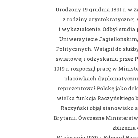
Urodzony 19 grudnia 1891 r. w
z rodziny arystokratycznej
i wykształcenie. Odbył studia
Uniwersytecie Jagiellońskim,
Politycznych. Wstąpił do służ
światowej i odzyskaniu przez 
1919 r. rozpoczął pracę w Mini
placówkach dyplomatycznyc
reprezentował Polskę jako del
wielka funkcja Raczyńskiego b
Raczyński objął stanowisko 
Brytanii. Ówczesne Ministerst
zbliżenia 
W sierpniu 1939 r. Edward Rac