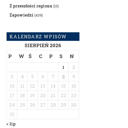
Z przeszłości regionu
(10)
Zapowiedzi
(439)
KALENDARZ WPISÓW
SIERPIEŃ 2026
P
W
Ś
C
P
S
N
2
1
3
4
5
6
7
8
9
10
11
12
13
14
15
16
17
18
19
20
21
22
23
24
25
26
27
28
29
30
31
« lip