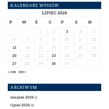
KALENDARZ WPISÓW
LIPIEC 2026
P
W
Ś
C
P
S
N
1
2
4
5
3
6
7
8
9
10
11
12
14
15
16
17
18
19
13
21
22
24
25
26
20
23
28
29
31
27
30
« cze
sie »
ARCHIWUM
sierpień 2026
(1)
lipiec 2026
(9)