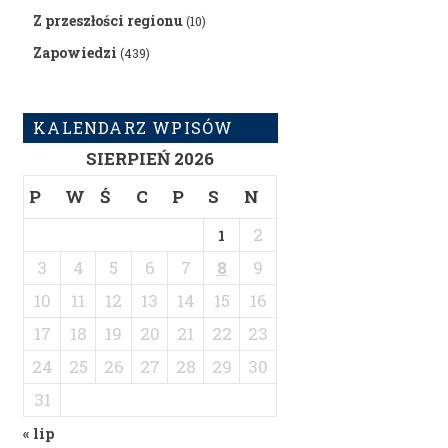
Z przeszłości regionu
(10)
Zapowiedzi
(439)
KALENDARZ WPISÓW
SIERPIEŃ 2026
P
W
Ś
C
P
S
N
2
1
3
4
5
6
7
8
9
10
11
12
13
14
15
16
17
18
19
20
21
22
23
24
25
26
27
28
29
30
31
« lip