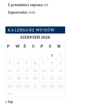
Z przeszłości regionu
(10)
Zapowiedzi
(439)
KALENDARZ WPISÓW
SIERPIEŃ 2026
P
W
Ś
C
P
S
N
2
1
3
4
5
6
7
8
9
10
11
12
13
14
15
16
17
18
19
20
21
22
23
24
25
26
27
28
29
30
31
« lip