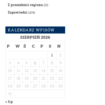
Z przeszłości regionu
(10)
Zapowiedzi
(439)
KALENDARZ WPISÓW
SIERPIEŃ 2026
P
W
Ś
C
P
S
N
2
1
3
4
5
6
7
8
9
10
11
12
13
14
15
16
17
18
19
20
21
22
23
24
25
26
27
28
29
30
31
« lip