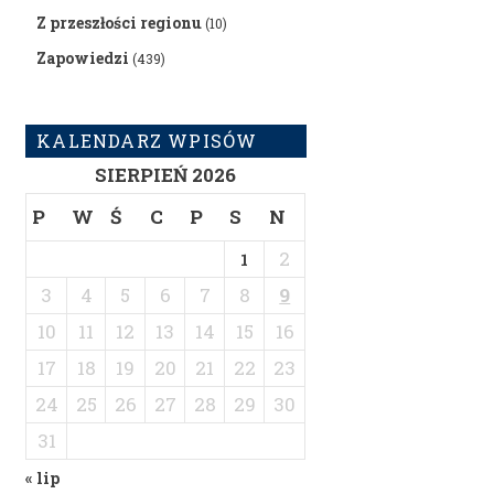
Z przeszłości regionu
(10)
Zapowiedzi
(439)
KALENDARZ WPISÓW
SIERPIEŃ 2026
P
W
Ś
C
P
S
N
2
1
3
4
5
6
7
8
9
10
11
12
13
14
15
16
17
18
19
20
21
22
23
24
25
26
27
28
29
30
31
« lip