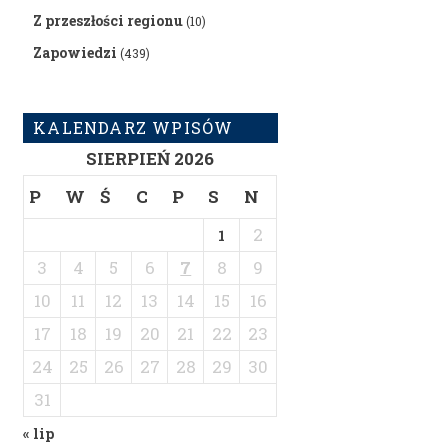
Z przeszłości regionu
(10)
Zapowiedzi
(439)
KALENDARZ WPISÓW
SIERPIEŃ 2026
P
W
Ś
C
P
S
N
2
1
3
4
5
6
7
8
9
10
11
12
13
14
15
16
17
18
19
20
21
22
23
24
25
26
27
28
29
30
31
« lip