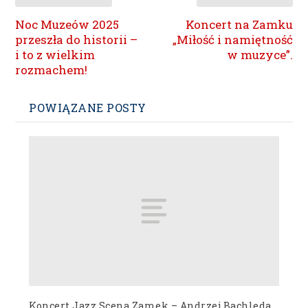
Noc Muzeów 2025
Koncert na Zamku
przeszła do historii –
„Miłość i namiętność
i to z wielkim
w muzyce”.
rozmachem!
POWIĄZANE POSTY
Koncert Jazz Scena Zamek – Andrzej Bachleda