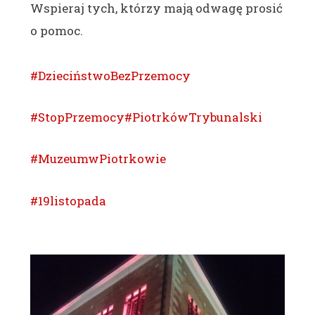
Wspieraj tych, którzy mają odwagę prosić
o pomoc.
#DzieciństwoBezPrzemocy
#StopPrzemocy
#PiotrkówTrybunalski
#MuzeumwPiotrkowie
#19listopada