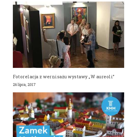
Fotorelacja z wernisażu wystawy „W aureoli”
26 lipca, 2017