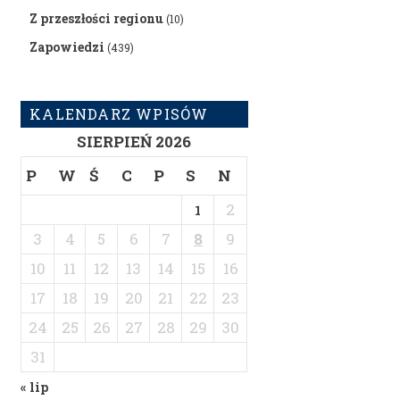
Z przeszłości regionu
(10)
Zapowiedzi
(439)
KALENDARZ WPISÓW
SIERPIEŃ 2026
P
W
Ś
C
P
S
N
2
1
3
4
5
6
7
8
9
10
11
12
13
14
15
16
17
18
19
20
21
22
23
24
25
26
27
28
29
30
31
« lip