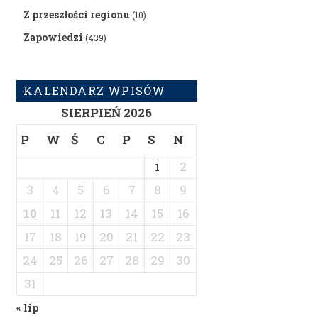
Z przeszłości regionu
(10)
Zapowiedzi
(439)
KALENDARZ WPISÓW
SIERPIEŃ 2026
P
W
Ś
C
P
S
N
2
1
3
4
5
6
7
8
9
10
11
12
13
14
15
16
17
18
19
20
21
22
23
24
25
26
27
28
29
30
31
« lip