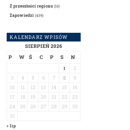
Z przeszłości regionu
(10)
Zapowiedzi
(439)
KALENDARZ WPISÓW
SIERPIEŃ 2026
P
W
Ś
C
P
S
N
2
1
3
4
5
6
7
8
9
10
11
12
13
14
15
16
17
18
19
20
21
22
23
24
25
26
27
28
29
30
31
« lip