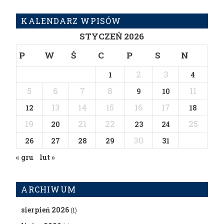
KALENDARZ WPISÓW
STYCZEŃ 2026
P
W
Ś
C
P
S
N
2
3
1
4
5
6
7
8
11
9
10
13
14
15
16
17
12
18
19
21
22
25
20
23
24
30
26
27
28
29
31
« gru
lut »
ARCHIWUM
sierpień 2026
(1)