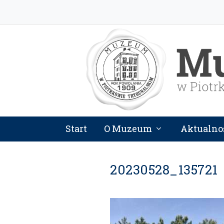
Start
O Muzeum
Aktualno
20230528_135721