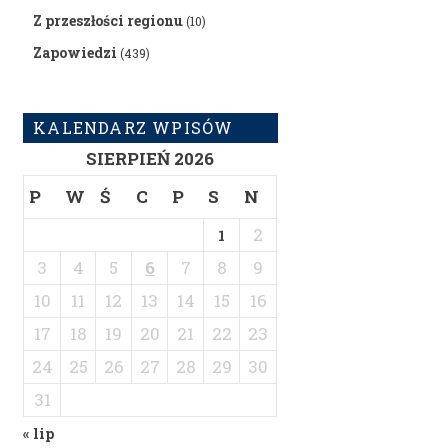
Z przeszłości regionu
(10)
Zapowiedzi
(439)
KALENDARZ WPISÓW
SIERPIEŃ 2026
P
W
Ś
C
P
S
N
2
1
3
4
5
6
7
8
9
10
11
12
13
14
15
16
17
18
19
20
21
22
23
24
25
26
27
28
29
30
31
« lip