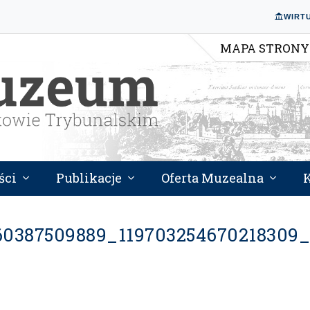
WIRT
MAPA STRONY
ści
Publikacje
Oferta Muzealna
60387509889_119703254670218309