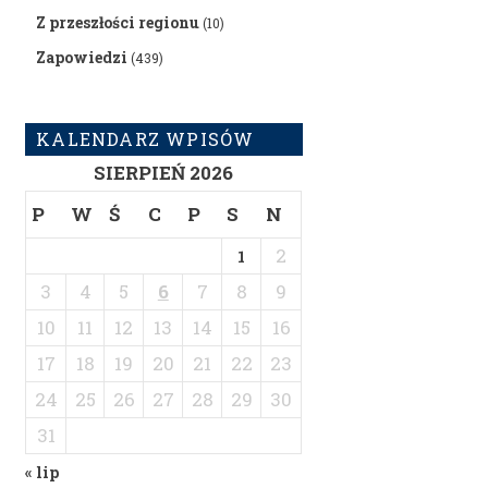
Z przeszłości regionu
(10)
Zapowiedzi
(439)
KALENDARZ WPISÓW
SIERPIEŃ 2026
P
W
Ś
C
P
S
N
2
1
3
4
5
6
7
8
9
10
11
12
13
14
15
16
17
18
19
20
21
22
23
24
25
26
27
28
29
30
31
« lip