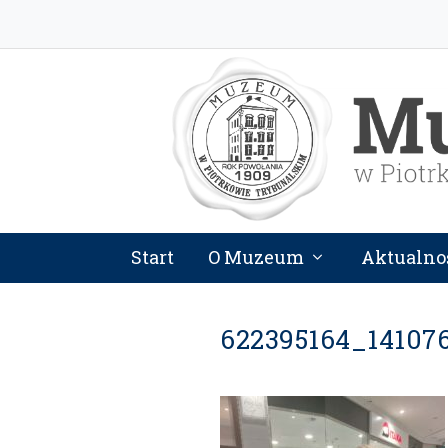
Start
O Muzeum
Aktualno
622395164_14107