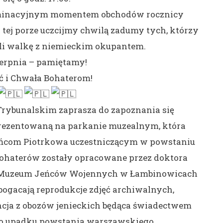
lminacyjnym momentem obchodów rocznicy
tej porze uczcijmy chwilą zadumy tych, którzy
ęli walkę z niemieckim okupantem.
ierpnia – pamiętamy!
ć i Chwała Bohaterom!
rybunalskim zaprasza do zapoznania się
prezentowaną na parkanie muzealnym, która
ańcom Piotrkowa uczestniczącym w powstaniu
haterów zostały opracowane przez doktora
go Muzeum Jeńców Wojennych w Łambinowicach
bogacają reprodukcje zdjęć archiwalnych,
ja z obozów jenieckich będąca świadectwem
o upadku powstania warszawskiego.