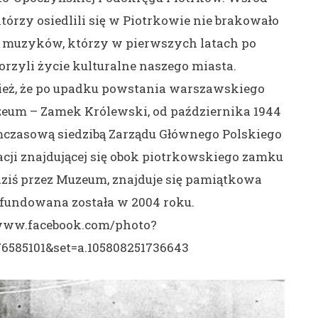
rzy osiedlili się w Piotrkowie nie brakowało
y muzyków, którzy w pierwszych latach po
zyli życie kulturalne naszego miasta.
eż, że po upadku powstania warszawskiego
zeum – Zamek Królewski, od października 1944
ymczasową siedzibą Zarządu Głównego Polskiego
cji znajdującej się obok piotrkowskiego zamku
iś przez Muzeum, znajduje się pamiątkowa
 ufundowana została w 2004 roku.
/www.facebook.com/photo?
76585101&set=a.105808251736643