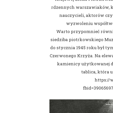
rdzennych warszawiaków, któ
nauczycieli, aktorów cz
wyzwoleniu współtwor
Warto przypomnieć równi
siedziba piotrkowskiego Mu
do stycznia 1945 roku był t
Czerwonego Krzyża. Na elewa
kamienicy użytkowanej dz
tablica, która
https:/
fbid=3906569