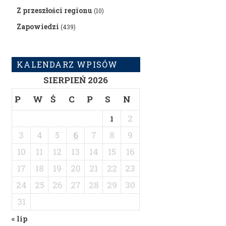
Z przeszłości regionu
(10)
Zapowiedzi
(439)
KALENDARZ WPISÓW
SIERPIEŃ 2026
P
W
Ś
C
P
S
N
2
1
3
4
5
6
7
8
9
10
11
12
13
14
15
16
17
18
19
20
21
22
23
24
25
26
27
28
29
30
31
« lip