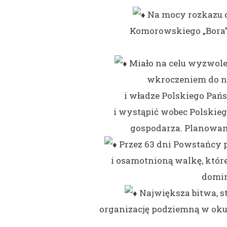
Na mocy rozkazu d
Komorowskiego „Bora”
Miało na celu wyzwolen
wkroczeniem do ni
i władze Polskiego Pań
i
wystąpić wobec Polskie
gospodarza. Planowane
Przez 63 dni Powstańcy 
i osamotnioną walkę, które
domin
Największa bitwa, s
organizację podziemną w oku