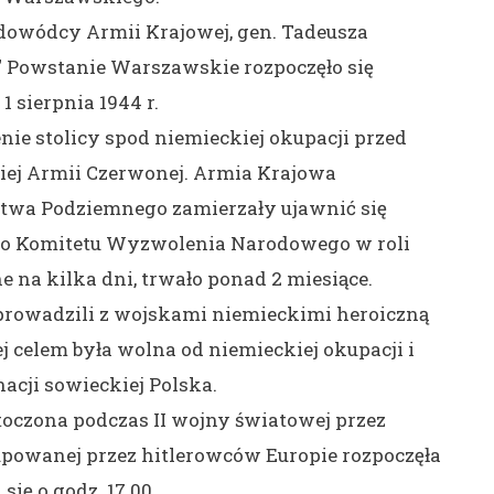
owódcy Armii Krajowej, gen. Tadeusza
 Powstanie Warszawskie rozpoczęło się
1 sierpnia 1944 r.
ie stolicy spod niemieckiej okupacji przed
ej Armii Czerwonej. Armia Krajowa
stwa Podziemnego zamierzały ujawnić się
go Komitetu Wyzwolenia Narodowego w roli
 na kilka dni, trwało ponad 2 miesiące.
prowadzili z wojskami niemieckimi heroiczną
j celem była wolna od niemieckiej okupacji i
acji sowieckiej Polska.
toczona podczas II wojny światowej przez
powanej przez hitlerowców Europie rozpoczęła
się o godz. 17.00.