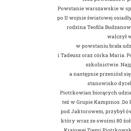
Powstanie warszawskie w spo
po II wojnie światowej osiad
rodzina Teofila Budzano
walczył 
w powstaniu brała udz
i Tadeusz oraz córka Maria.
szkolnictwie. Na
a następnie przeniósł si
stanowisko dyrek
Piotrkowian biorących udz
też w Grupie Kampinos. Do 
pod Jaktorowem, przybył ów
który wraz ze swoimi 80 żoł
Krajowej Ziemi Piotrkows