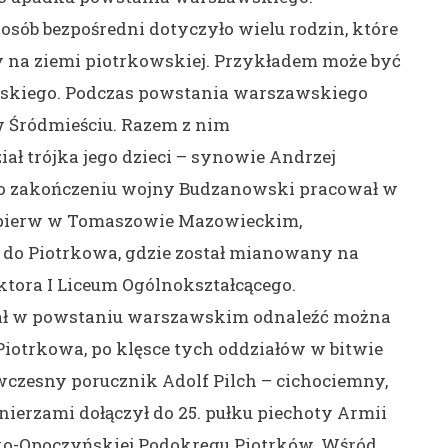
sób bezpośredni dotyczyło wielu rodzin, które
ły na ziemi piotrkowskiej. Przykładem może być
wskiego. Podczas powstania warszawskiego
w Śródmieściu. Razem z nim
iał trójka jego dzieci – synowie Andrzej
 Po zakończeniu wojny Budzanowski pracował w
jpierw w Tomaszowie Mazowieckim,
ę do Piotrkowa, gdzie został mianowany na
tora I Liceum Ogólnokształcącego.
iał w powstaniu warszawskim odnaleźć można
Piotrkowa, po klęsce tych oddziałów w bitwie
czesny porucznik Adolf Pilch – cichociemny,
nierzami dołączył do 25. pułku piechoty Armii
ko-Opoczyńskiej Podokręgu Piotrków. Wśród