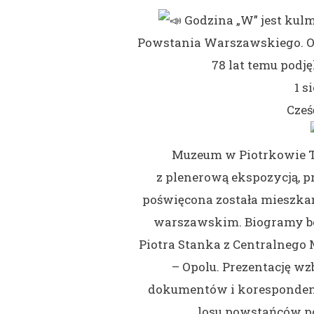
Godzina „W” jest ku
Powstania Warszawskiego. O 
78 lat temu podj
1 s
Cześ
Muzeum w Piotrkowie T
z plenerową ekspozycją, 
poświęcona została mieszk
warszawskim. Biogramy bo
Piotra Stanka z Centralne
– Opolu. Prezentację wz
dokumentów i korespondenc
losu powstańców p