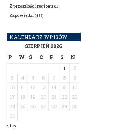
Z przeszłości regionu
(10)
Zapowiedzi
(439)
KALENDARZ WPISÓW
SIERPIEŃ 2026
P
W
Ś
C
P
S
N
2
1
3
4
5
6
7
8
9
10
11
12
13
14
15
16
17
18
19
20
21
22
23
24
25
26
27
28
29
30
31
« lip