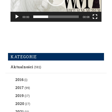
00:00
00:08
KATEGORIE
Aktualności
(582)
2016
(1)
2017
(99)
2019
(17)
2020
(17)
2021
(11)