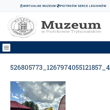
WIRTUALNE MUZEUM
|
PIOTRKÓW SERCE LEGIONÓW
526805773_1267974055121857_