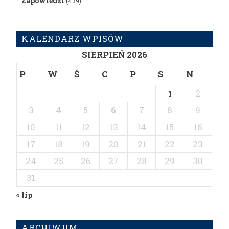
Zapowiedzi
(439)
KALENDARZ WPISÓW
SIERPIEŃ 2026
P
W
Ś
C
P
S
N
2
1
3
4
5
6
7
8
9
10
11
12
13
14
15
16
17
18
19
20
21
22
23
24
25
26
27
28
29
30
31
« lip
ARCHIWUM