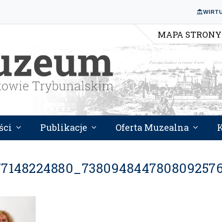
WIRT
MAPA STRONY
ści
Publikacje
Oferta Muzealna
77148224880_738094844780809257