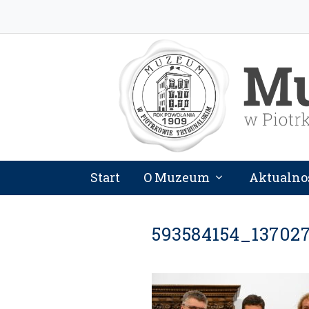
Start
O Muzeum
Aktualno
593584154_13702