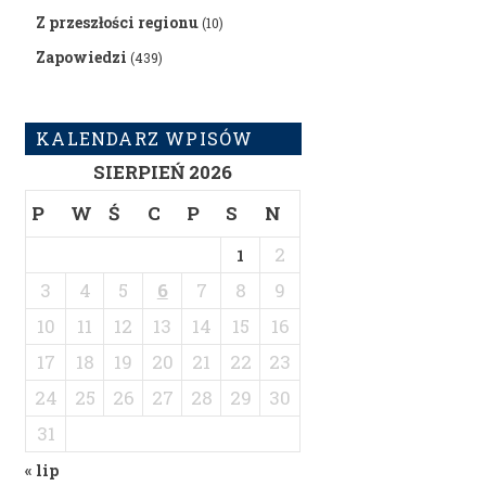
Z przeszłości regionu
(10)
Zapowiedzi
(439)
KALENDARZ WPISÓW
SIERPIEŃ 2026
P
W
Ś
C
P
S
N
2
1
3
4
5
6
7
8
9
10
11
12
13
14
15
16
17
18
19
20
21
22
23
24
25
26
27
28
29
30
31
« lip