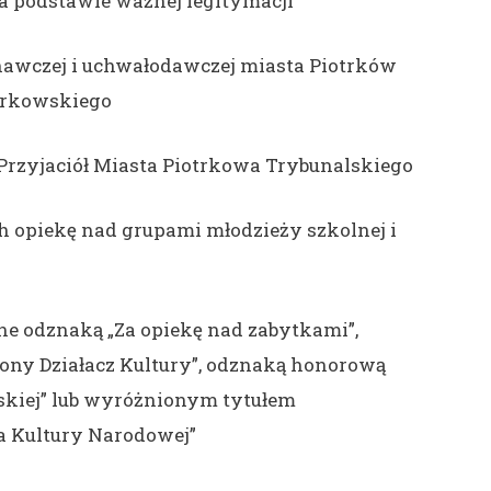
 podstawie ważnej legitymacji
awczej i uchwałodawczej miasta Piotrków
otrkowskiego
rzyjaciół Miasta Piotrkowa Trybunalskiego
h opiekę nad grupami młodzieży szkolnej i
ne odznaką „Za opiekę nad zabytkami”,
ony Działacz Kultury”, odznaką honorową
lskiej” lub wyróżnionym tytułem
 Kultury Narodowej”