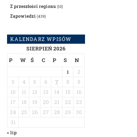
Z przeszłości regionu
(10)
Zapowiedzi
(439)
KALENDARZ WPISÓW
SIERPIEŃ 2026
P
W
Ś
C
P
S
N
2
1
3
4
5
6
7
8
9
10
11
12
13
14
15
16
17
18
19
20
21
22
23
24
25
26
27
28
29
30
31
« lip