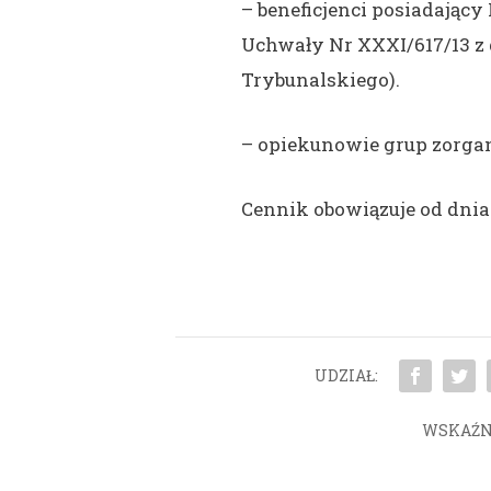
– beneficjenci posiadając
Uchwały Nr XXXI/617/13 z 
Trybunalskiego).
– opiekunowie grup zorga
Cennik obowiązuje od dnia 
UDZIAŁ:
WSKAŹN