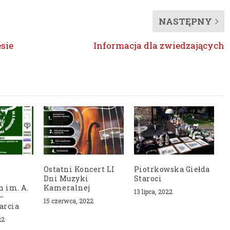
NASTĘPNY
sie
Informacja dla zwiedzających
Ostatni Koncert LI
Piotrkowska Giełda
Dni Muzyki
Staroci
 im. A.
Kameralnej
13 lipca, 2022
–
15 czerwca, 2022
arcia
22