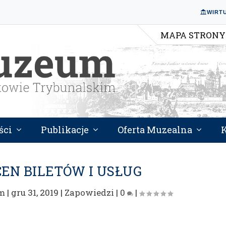
WIRT
MAPA STRONY
ści
Publikacje
Oferta Muzealna
EN BILETÓW I USŁUG
m
|
gru 31, 2019
|
Zapowiedzi
|
0
|