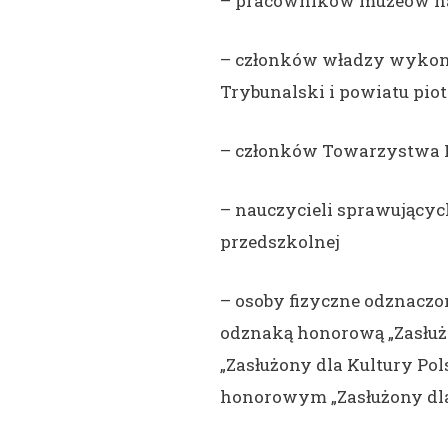
– pracowników muzeów na
– członków władzy wykon
Trybunalski i powiatu pi
– członków Towarzystwa P
– nauczycieli sprawującyc
przedszkolnej
– osoby fizyczne odznaczo
odznaką honorową „Zasłuż
„Zasłużony dla Kultury Po
honorowym „Zasłużony dla