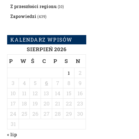
Z przeszłości regionu
(10)
Zapowiedzi
(439)
KALENDARZ WPISÓW
SIERPIEŃ 2026
P
W
Ś
C
P
S
N
2
1
3
4
5
6
7
8
9
10
11
12
13
14
15
16
17
18
19
20
21
22
23
24
25
26
27
28
29
30
31
« lip