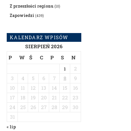
Z przeszłości regionu
(10)
Zapowiedzi
(439)
KALENDARZ WPISÓW
SIERPIEŃ 2026
P
W
Ś
C
P
S
N
2
1
3
4
5
6
7
8
9
10
11
12
13
14
15
16
17
18
19
20
21
22
23
24
25
26
27
28
29
30
31
« lip