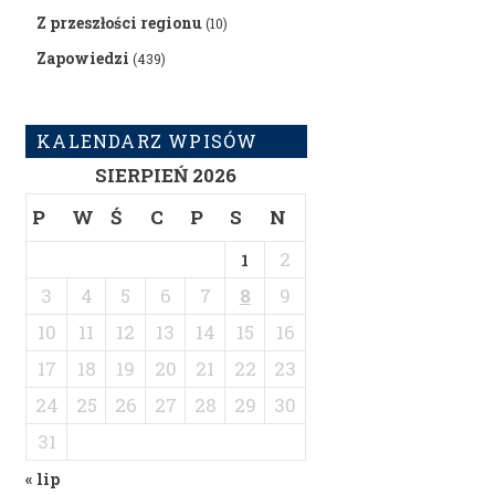
Z przeszłości regionu
(10)
Zapowiedzi
(439)
KALENDARZ WPISÓW
SIERPIEŃ 2026
P
W
Ś
C
P
S
N
2
1
3
4
5
6
7
8
9
10
11
12
13
14
15
16
17
18
19
20
21
22
23
24
25
26
27
28
29
30
31
« lip