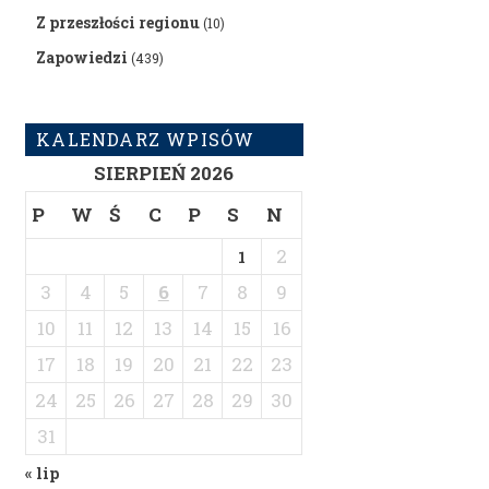
Z przeszłości regionu
(10)
Zapowiedzi
(439)
KALENDARZ WPISÓW
SIERPIEŃ 2026
P
W
Ś
C
P
S
N
2
1
3
4
5
6
7
8
9
10
11
12
13
14
15
16
17
18
19
20
21
22
23
24
25
26
27
28
29
30
31
« lip